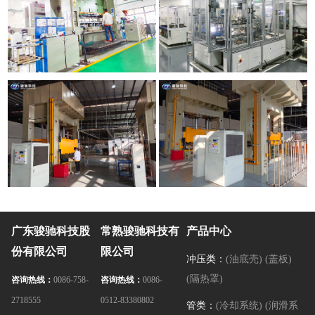
广东骏驰科技股
常熟骏驰科技有
产品中心
份有限公司
限公司
冲压类：
(油底壳)
(盖板)
(隔热罩)
咨询热线：
0086-758-
咨询热线：
0086-
2718555
0512-83380802
管类：
(冷却系统)
(润滑系