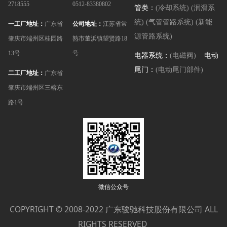
2718555
0512-83380802
管类：
(冷却系统)
(润滑系
统)
(气管管路系统)
(新能
一工厂地址：
广东省
公司地址：
江苏省常
源管路系统)
肇庆市端州区桂园路
熟市董浜镇望贤路18
13号
号
电器系统：
(电磁阀)
电动
尾门：
(电动尾门部件)
二工厂地址：
广东省
肇庆市端州区三榕东
路1号
微信公众号
COPYRIGHT © 2008-2022
ALL
广东骏驰科技股份有限公司
RIGHTS RESERVED